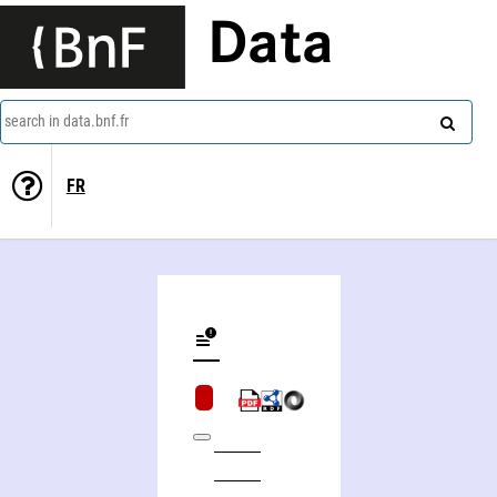
Data
search in data.bnf.fr
FR