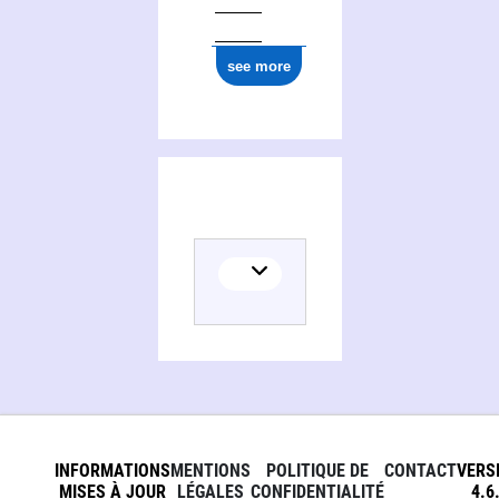
see more
INFORMATIONS
MENTIONS
POLITIQUE DE
CONTACT
VERS
MISES À JOUR
LÉGALES
CONFIDENTIALITÉ
4.6