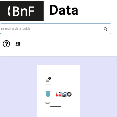
Data
search in data.bnf.fr
FR