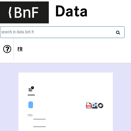
Data
search in data.bnf.fr
FR