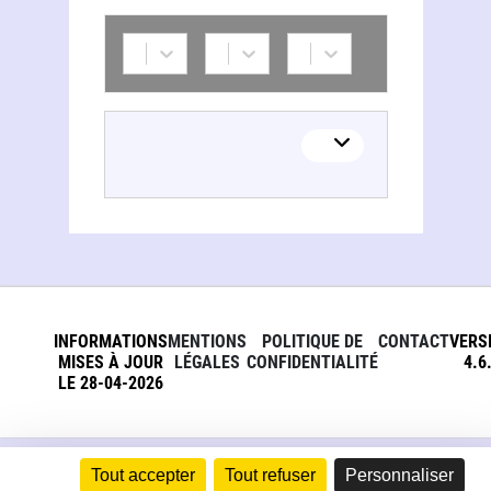
INFORMATIONS
MENTIONS
POLITIQUE DE
CONTACT
VERS
MISES À JOUR
LÉGALES
CONFIDENTIALITÉ
4.6
LE 28-04-2026
Tout accepter
Tout refuser
Personnaliser