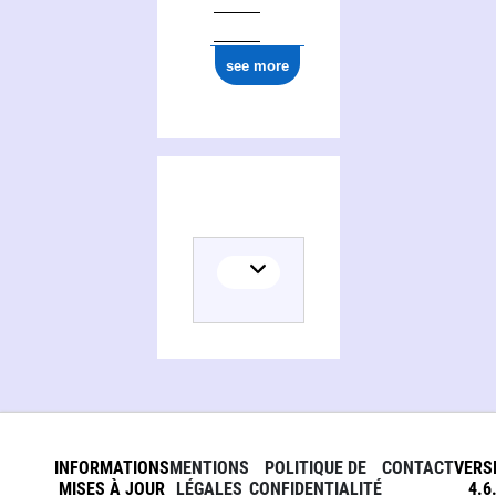
see more
INFORMATIONS
MENTIONS
POLITIQUE DE
CONTACT
VERS
MISES À JOUR
LÉGALES
CONFIDENTIALITÉ
4.6