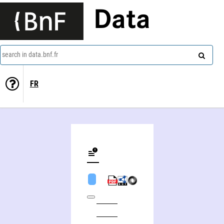
Data
search in data.bnf.fr
FR