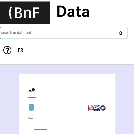
Data
search in data.bnf.fr
FR