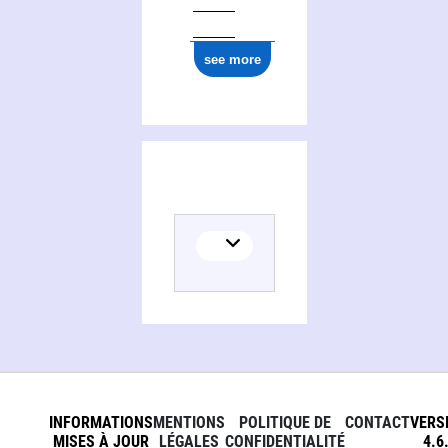
see more
INFORMATIONS
MENTIONS
POLITIQUE DE
CONTACT
VERS
MISES À JOUR
LÉGALES
CONFIDENTIALITÉ
4.6