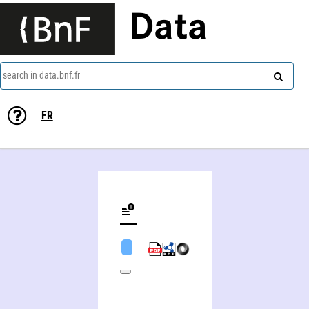
Data
search in data.bnf.fr
FR