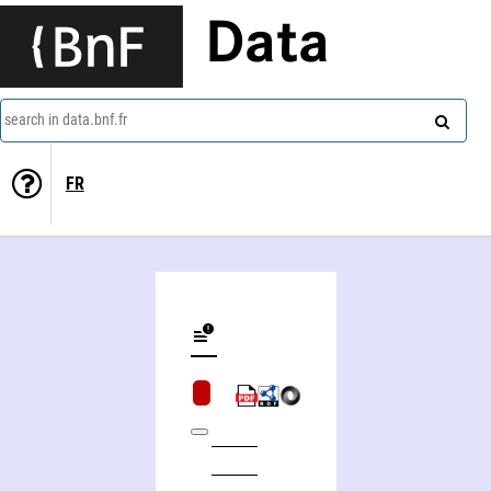
Data
search in data.bnf.fr
FR