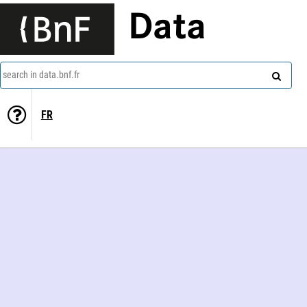
Data
search in data.bnf.fr
FR