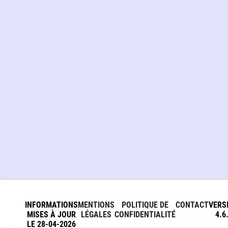
INFORMATIONS
MENTIONS
POLITIQUE DE
CONTACT
VERS
MISES À JOUR
LÉGALES
CONFIDENTIALITÉ
4.6
LE 28-04-2026