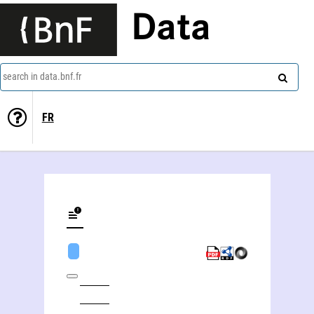
Data
search in data.bnf.fr
FR