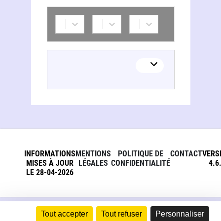
INFORMATIONS
MENTIONS
POLITIQUE DE
CONTACT
VERS
MISES À JOUR
LÉGALES
CONFIDENTIALITÉ
4.6
LE 28-04-2026
Tout accepter
Tout refuser
Personnaliser