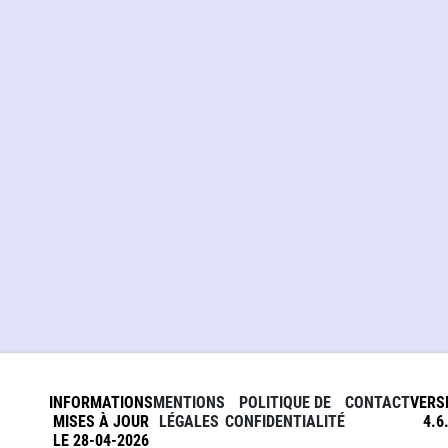
INFORMATIONS
MENTIONS
POLITIQUE DE
CONTACT
VERS
MISES À JOUR
LÉGALES
CONFIDENTIALITÉ
4.6
LE 28-04-2026