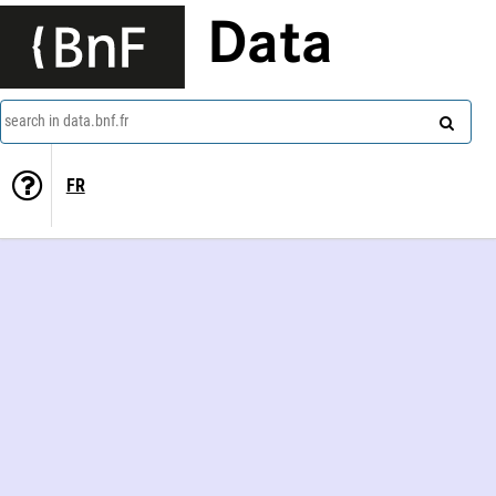
Data
search in data.bnf.fr
FR