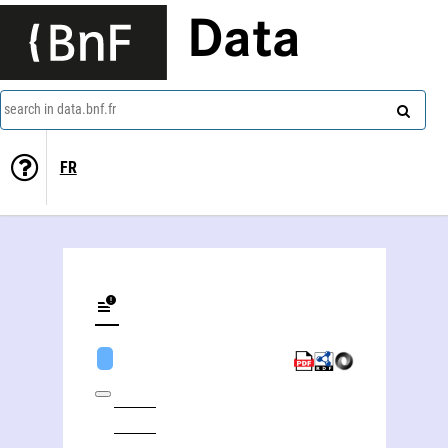
Data
search in data.bnf.fr
FR