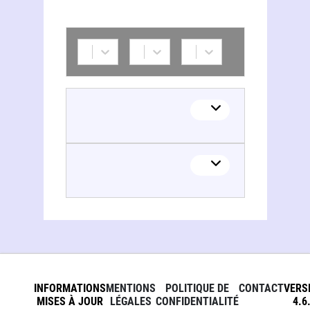
INFORMATIONS
MENTIONS
POLITIQUE DE
CONTACT
VERS
MISES À JOUR
LÉGALES
CONFIDENTIALITÉ
4.6