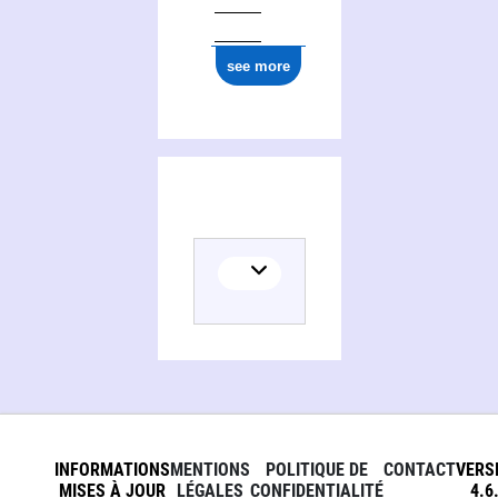
see more
INFORMATIONS
MENTIONS
POLITIQUE DE
CONTACT
VERS
MISES À JOUR
LÉGALES
CONFIDENTIALITÉ
4.6