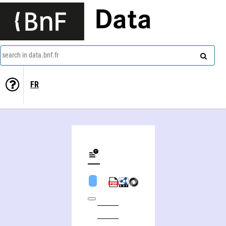
Data
search in data.bnf.fr
FR