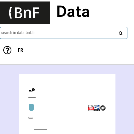
Data
search in data.bnf.fr
FR