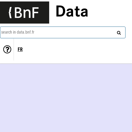
Data
search in data.bnf.fr
FR