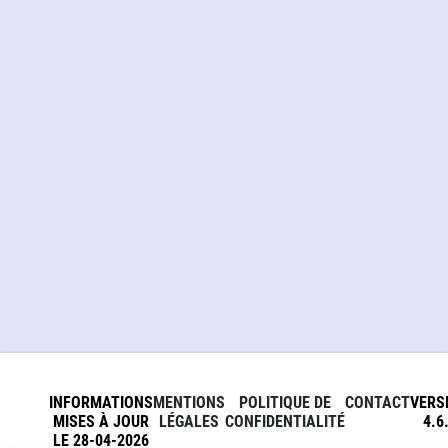
INFORMATIONS
MENTIONS
POLITIQUE DE
CONTACT
VERS
MISES À JOUR
LÉGALES
CONFIDENTIALITÉ
4.6
LE 28-04-2026