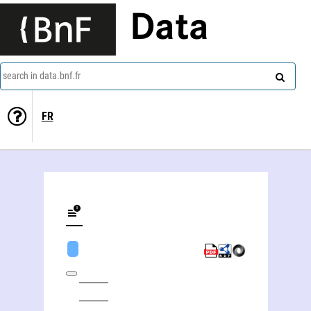
Data
search in data.bnf.fr
FR