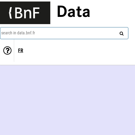
Data
search in data.bnf.fr
FR