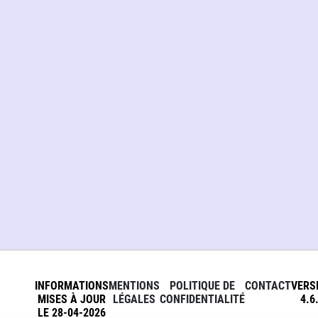
INFORMATIONS
MENTIONS
POLITIQUE DE
CONTACT
VERS
MISES À JOUR
LÉGALES
CONFIDENTIALITÉ
4.6
LE 28-04-2026