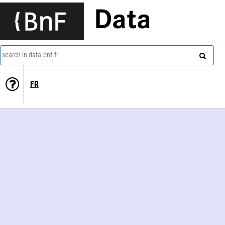
Data
search in data.bnf.fr
FR