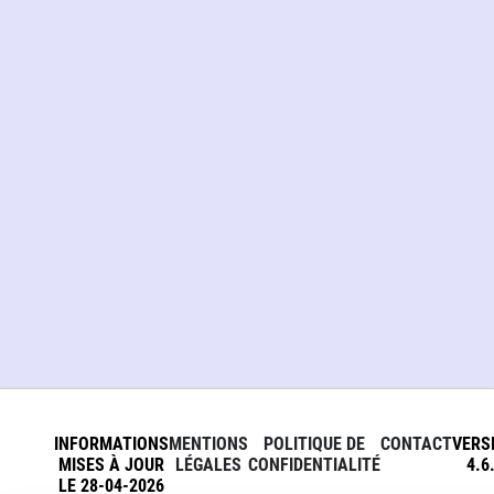
INFORMATIONS
MENTIONS
POLITIQUE DE
CONTACT
VERS
MISES À JOUR
LÉGALES
CONFIDENTIALITÉ
4.6
LE 28-04-2026