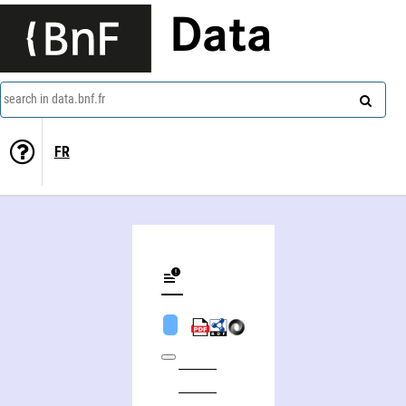
Data
search in data.bnf.fr
FR