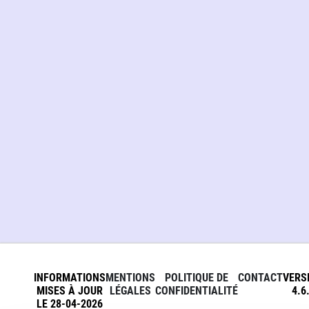
INFORMATIONS
MENTIONS
POLITIQUE DE
CONTACT
VERS
MISES À JOUR
LÉGALES
CONFIDENTIALITÉ
4.6
LE 28-04-2026