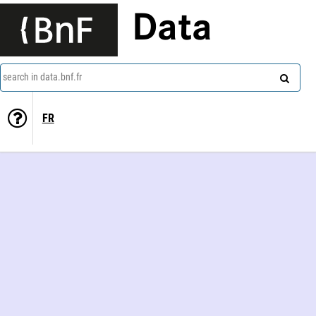
Data
search in data.bnf.fr
FR