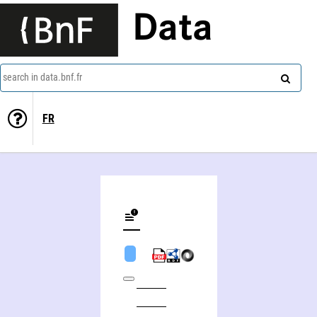
Data
search in data.bnf.fr
FR