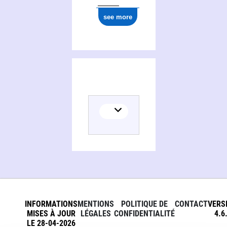
0000 0000 3777 0608
see more
INFORMATIONS
MENTIONS
POLITIQUE DE
CONTACT
VERS
MISES À JOUR
LÉGALES
CONFIDENTIALITÉ
4.6
LE 28-04-2026