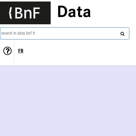
Data
search in data.bnf.fr
FR