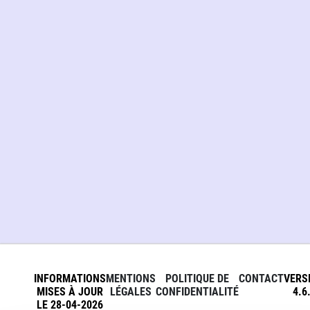
INFORMATIONS
MENTIONS
POLITIQUE DE
CONTACT
VERS
MISES À JOUR
LÉGALES
CONFIDENTIALITÉ
4.6
LE 28-04-2026