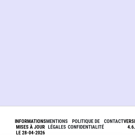
INFORMATIONS
MENTIONS
POLITIQUE DE
CONTACT
VERS
MISES À JOUR
LÉGALES
CONFIDENTIALITÉ
4.6
LE 28-04-2026