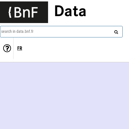
Data
search in data.bnf.fr
FR