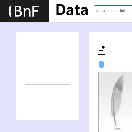
Data
search in data.bnf.fr