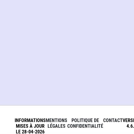
INFORMATIONS
MENTIONS
POLITIQUE DE
CONTACT
VERS
MISES À JOUR
LÉGALES
CONFIDENTIALITÉ
4.6
LE 28-04-2026