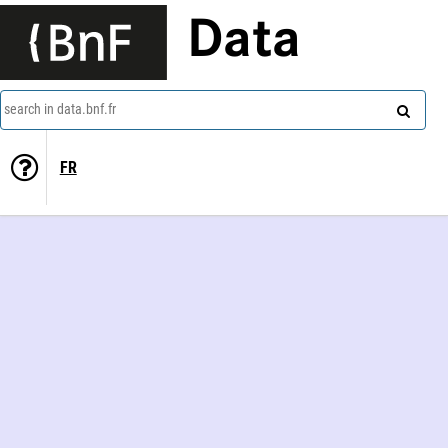
Data
search in data.bnf.fr
FR