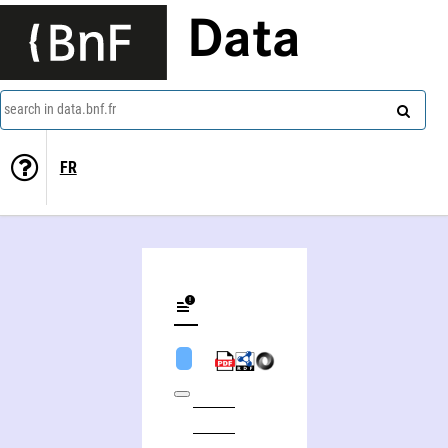
Data
search in data.bnf.fr
FR