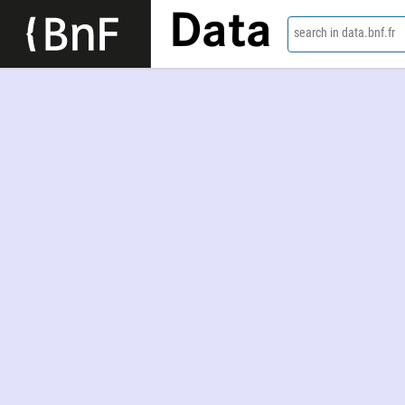
Data
search in data.bnf.fr