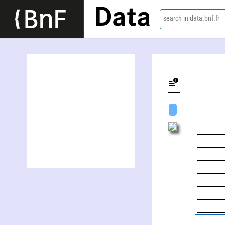
Data
search in data.bnf.fr