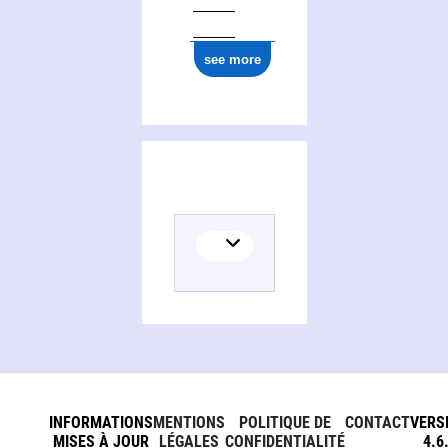
see more
INFORMATIONS
MENTIONS
POLITIQUE DE
CONTACT
VERS
MISES À JOUR
LÉGALES
CONFIDENTIALITÉ
4.6