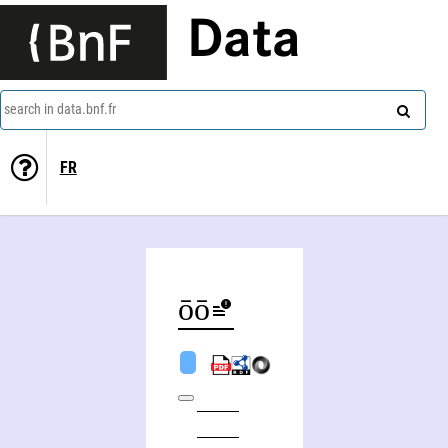
Data
search in data.bnf.fr
FR
Yōñ-Uōn O