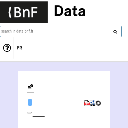
Data
search in data.bnf.fr
FR