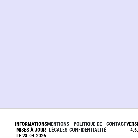
INFORMATIONS
MENTIONS
POLITIQUE DE
CONTACT
VERS
MISES À JOUR
LÉGALES
CONFIDENTIALITÉ
4.6
LE 28-04-2026