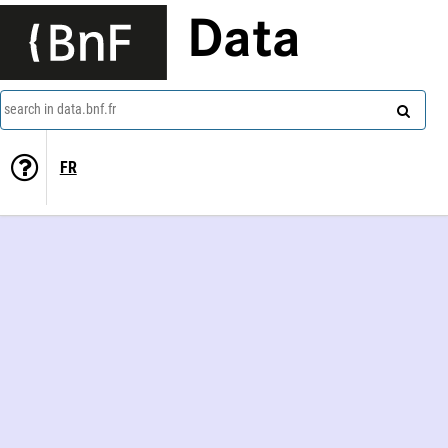
Data
search in data.bnf.fr
FR