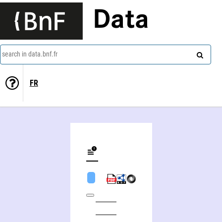
Data
search in data.bnf.fr
FR