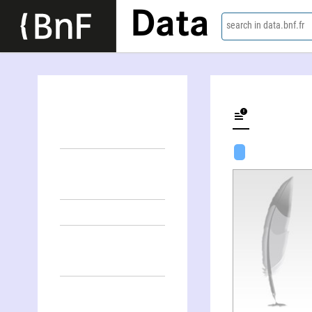
Data
search in data.bnf.fr