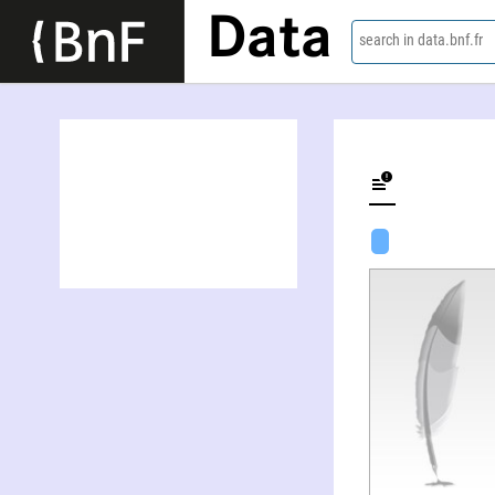
Data
search in data.bnf.fr