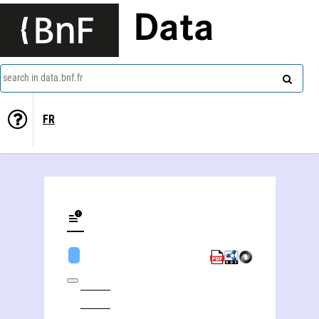
Data
search in data.bnf.fr
FR