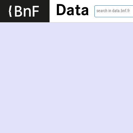
Data
search in data.bnf.fr