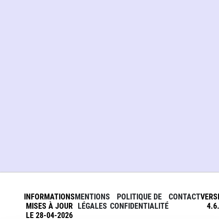
INFORMATIONS
MENTIONS
POLITIQUE DE
CONTACT
VERS
MISES À JOUR
LÉGALES
CONFIDENTIALITÉ
4.6
LE 28-04-2026