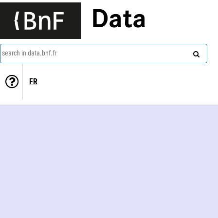
Data
search in data.bnf.fr
FR