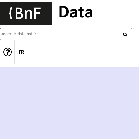
Data
search in data.bnf.fr
FR