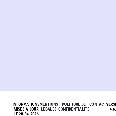
INFORMATIONS
MENTIONS
POLITIQUE DE
CONTACT
VERS
MISES À JOUR
LÉGALES
CONFIDENTIALITÉ
4.6
LE 28-04-2026