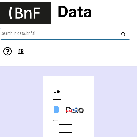
Data
search in data.bnf.fr
FR