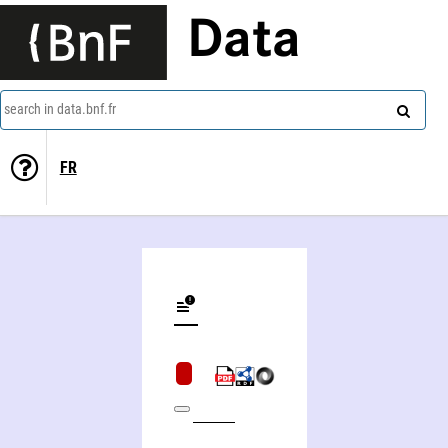
Data
search in data.bnf.fr
FR