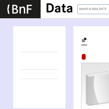
Data
search in data.bnf.fr