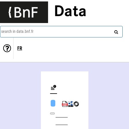
Data
search in data.bnf.fr
FR