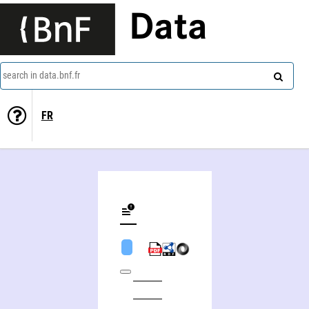
Data
search in data.bnf.fr
FR