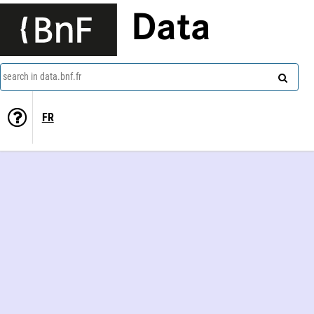
Data
search in data.bnf.fr
FR