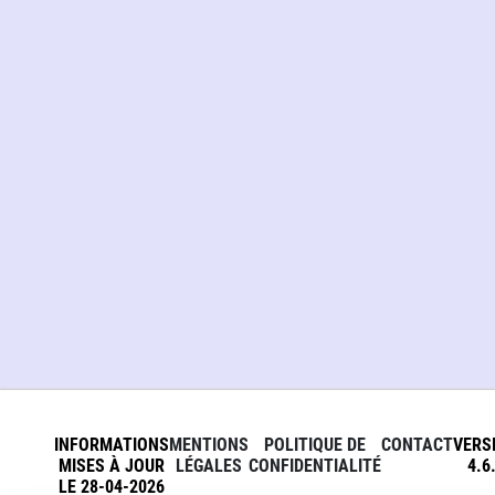
INFORMATIONS
MENTIONS
POLITIQUE DE
CONTACT
VERS
MISES À JOUR
LÉGALES
CONFIDENTIALITÉ
4.6
LE 28-04-2026