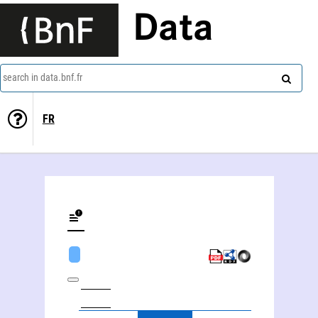
Data
search in data.bnf.fr
FR