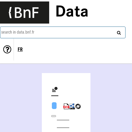
Data
search in data.bnf.fr
FR