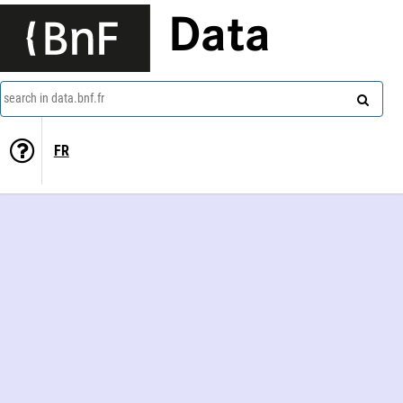
Data
search in data.bnf.fr
FR