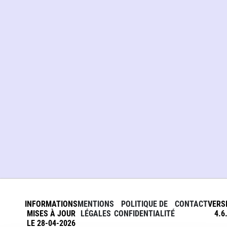
INFORMATIONS
MENTIONS
POLITIQUE DE
CONTACT
VERS
MISES À JOUR
LÉGALES
CONFIDENTIALITÉ
4.6
LE 28-04-2026