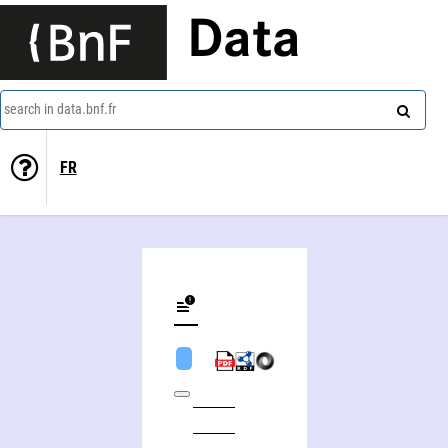
Data
search in data.bnf.fr
FR