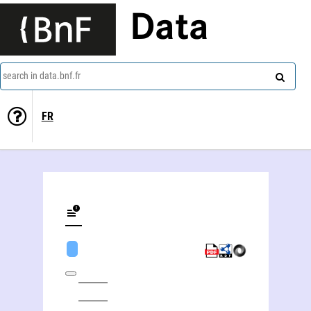
Data
search in data.bnf.fr
FR