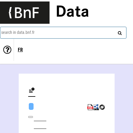
Data
search in data.bnf.fr
FR